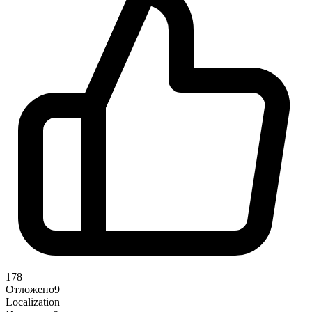
178
Отложено
9