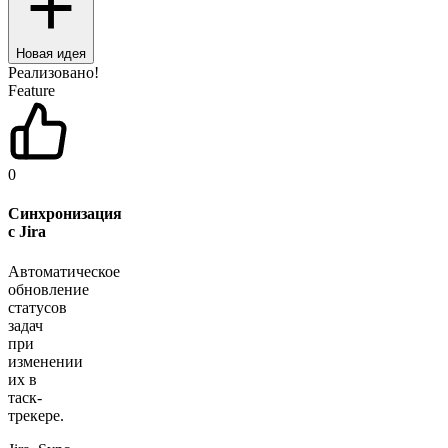
Новая идея
Реализовано!
Feature
42
Синхронизация
с Jira
Автоматическое
обновление
статусов
задач
при
изменении
их в
таск-
трекере.