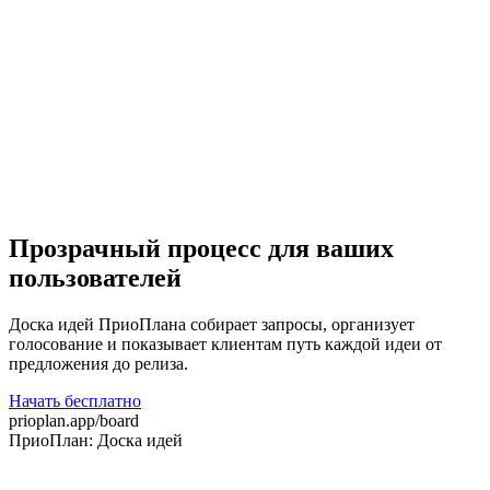
Критерии и Score для bug triage
Авито
Прозрачная приоритизация для 15+ команд
Сетка (hh.ru)
70% фич из идей пользователей
Спортмастер
Приоритизация в 9 раз быстрее
Прозрачный процесс для ваших
пользователей
Доска идей ПриоПлана собирает запросы, организует
голосование и показывает клиентам путь каждой идеи от
предложения до релиза.
Начать бесплатно
prioplan.app/board
ПриоПлан: Доска идей