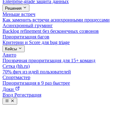
Enterprise-grade защита данных
Решения
Меньше встреч
Как заменить встречи асинхронными процессами
Асинхронный груминг
Backlog refinement без бесконечных созвонов
Приоритизация багов
Критерии и Score для bug triage
Кейсы
Авито
Прозрачная приоритизация для 15+ команд
Сетка (hh.ru)
70% фич из идей пользователей
Спортмастер
Приоритизация в 9 раз быстрее
Доки
Вход
Регистрация
Виджет обратной связи
Встраиваемый виджет для сбора идей