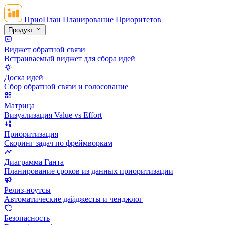
ПриоПлан
Планирование Приоритетов
Продукт
Виджет обратной связи
Встраиваемый виджет для сбора идей
Доска идей
Сбор обратной связи и голосование
Матрица
Визуализация Value vs Effort
Приоритизация
Скоринг задач по фреймворкам
Диаграмма Ганта
Планирование сроков из данных приоритизации
Релиз-ноутсы
Автоматические дайджесты и ченджлог
Безопасность